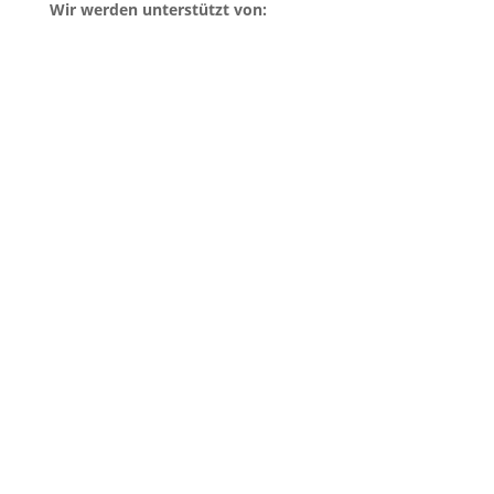
Wir werden unterstützt von:
Mit Blick fürs Detail sichtbar gemacht.
visible-
design.de