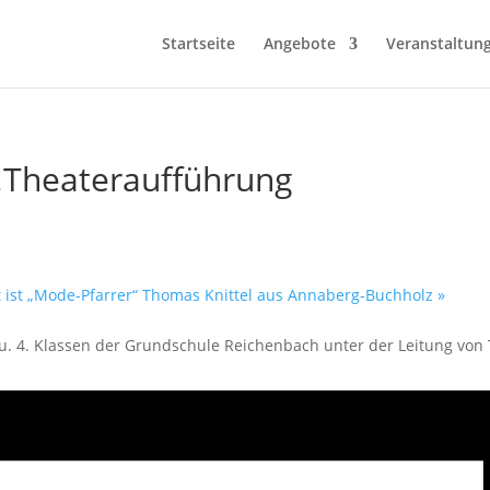
Startseite
Angebote
Veranstaltun
…Theateraufführung
st ist „Mode-Pfarrer“ Thomas Knittel aus Annaberg-Buchholz
»
. 4. Klassen der Grundschule Reichenbach unter der Leitung von