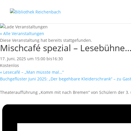
« Alle Veranstaltungen
Diese Veranstaltung hat bereits stattgefunden.
Mischcafé spezial – Lesebühne
17. Juni, 2025 um 15:00
bis
16:30
Kostenlos
«
Lesecafé – „Man müsste mal…“
Buchgeflüster Juni 2025: „Der begehbare Kleiderschrank“ – zu Ga
Theateraufführung „Komm mit nach Bremen“ von Schülern der 3. u