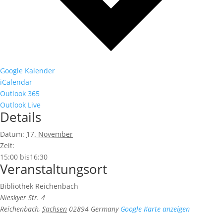
Google Kalender
iCalendar
Outlook 365
Outlook Live
Details
Datum:
17. November
Zeit:
15:00 bis16:30
Veranstaltungsort
Bibliothek Reichenbach
Nieskyer Str. 4
Reichenbach
,
Sachsen
02894
Germany
Google Karte anzeigen