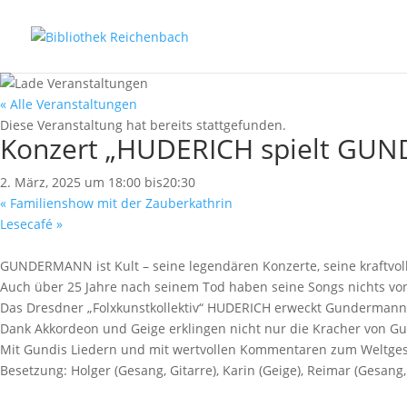
« Alle Veranstaltungen
Diese Veranstaltung hat bereits stattgefunden.
Konzert „HUDERICH spielt G
2. März, 2025 um 18:00
bis
20:30
«
Familienshow mit der Zauberkathrin
Lesecafé
»
GUNDERMANN ist Kult – seine legendären Konzerte, seine kraftvoll
Auch über 25 Jahre nach seinem Tod haben seine Songs nichts von i
Das Dresdner „Folxkunstkollektiv“ HUDERICH erweckt Gundermanns
Dank Akkordeon und Geige erklingen nicht nur die Kracher von Gun
Mit Gundis Liedern und mit wertvollen Kommentaren zum Weltg
Besetzung: Holger (Gesang, Gitarre), Karin (Geige), Reimar (Gesang, 